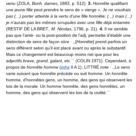
venu
(ZOLA,
Bonh. dames,
1883, p. 512).
3.
Honnête
qualifiant
une jeune fille peut prendre le sens de « vierge ».
Je ne voudrais
pas (...) porter atteinte à la vertu d'une fille honnête; (...) mais (...)
je n'aurais pas les mêmes scrupules avec une fille déjà entamée
(RESTIF DE LA BRET.,
M. Nicolas,
1796, p. 21).
4.
Il ne semble
pas que l'anté- ou la post-position de l'adj. permette d'établir une
distinction de sens de façon sûre : ,,[
Honnête
] prend parfois un
sens différent selon qu'il est placé avant ou après le substantif.
Mais ce changement est beaucoup moins net que pour les
adjectifs
brave, grand, galant,
etc.`` (COLIN 1971). Cependant, à
propos de
honnête homme
(
infra
II A 1), LITTRÉ note : ,,Le sens
varie suivant que
honnête
précède ou suit
homme.
Un honnête
homme, d'honnêtes gens, un homme, des gens qui observent les
lois de la morale. Un homme honnête, des gens honnêtes, un
homme, des gens qui observent les lois de la civilité.``