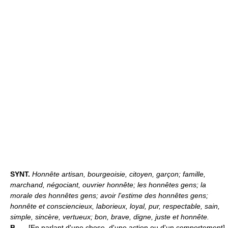
SYNT.
Honnête artisan, bourgeoisie, citoyen, garçon; famille,
marchand, négociant, ouvrier honnête; les honnêtes gens; la
morale des honnêtes gens; avoir l'estime des honnêtes gens;
honnête et consciencieux, laborieux, loyal, pur, respectable, sain,
simple, sincère, vertueux; bon, brave, digne, juste et honnête.
B. —
[En parlant d'une chose, d'une action ou d'un comportement]