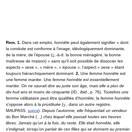
Rem. 1.
Dans cet emploi,
honnête
peut également signifier « dont
la conduite est conforme à l'image, idéologiquement dominante,
de la mère, de l'épouse (
c
.-à-d. la bonne ménagère, la bonne
maîtresse de maison) » sans qu'il soit possible de dissocier les
aspects « sexe », « mère », « épouse », l'aspect « sexe » étant
toujours hiérarchiquement dominant.
2.
Une
femme honnête
est
une femme mariée.
Une femme honnête est essentiellement
mariée. On ne saurait dire au juste son âge, mais elle a plus de
dix-huit ans et moins de cinquante
(ID.,
ibid.,
p. 76). Toutefois une
femme célibataire peut être qualifiée d'
honnête;
la
femme honnête
s'oppose alors à la
prostituée
(
v
., dans un autre registre,
MAUPASS.
supra
).
Depuis l'automne, elle fréquentait un vendeur
du
Bon Marché
(...) chez lequel elle passait toutes ses heures
libres. Jamais qu'un à la fois, du reste. Elle était honnête, elle
s'indignait, lorsqu'on parlait de ces filles qui se donnent au premier