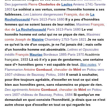
Des jugements
Pierre
Choderlos de
Laclos
Amiens 1741-Tarente
1803
Le scélérat a ses vertus, comme l'honnête homme a ses
faiblesses.
Les Liaisons dangereuses
François, duc de
La
Rochefoucauld
Paris 1613-Paris 1680
Il y a peu d'honnêtes
femmes qui ne soient lasses de leur métier.
Maximes
François,
duc de
La Rochefoucauld
Paris 1613-Paris 1680
Le vrai
honnête homme est celui qui ne se pique de rien.
Maximes
comte Joseph de
Maistre
Chambéry 1753-Turin 1821
Je ne sais
ce qu'est la vie d'un coquin, je ne l'ai jamais été ; mais celle
d'un honnête homme est abominable.
Lettres et Opuscules
inédits
François
Mauriac
Bordeaux 1885-Paris 1970
Académie
française, 1933
Là où il n'y a pas de gendarmes, une certaine
race d'« honnêtes gens » est capable de tout.
Bloc-notes
, V
Flammarion
Antoine
Gombaud
, chevalier de
Méré
en Poitou vers
1607-château de Baussay, Poitou, 1684
Il serait à souhaiter,
pour être toujours agréable, d'exceller en tout ce qui sied
bien aux honnêtes gens, sans néanmoins se piquer de rien.
Des agréments
Antoine
Gombaud
, chevalier de
Méré
en Poitou
vers 1607-château de Baussay, Poitou, 1684
Si quelqu'un me
demandait en quoi consiste l'honnêteté, je dirais que ce n'est
autre chose que d'exceller en tout ce qui regarde les