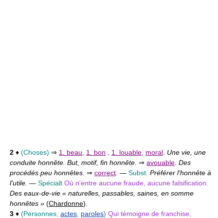
2
♦
(Choses)
⇒
1. beau
,
1. bon
,
1. louable
,
moral
.
Une vie, une
conduite honnête. But, motif, fin honnête.
⇒
avouable
.
Des
procédés peu honnêtes.
⇒
correct
.
—
Subst.
Préférer l'honnête à
l'utile.
—
Spécialt
Où n'entre aucune fraude, aucune falsification.
Des eaux-de-vie « naturelles, passables, saines, en somme
honnêtes »
(
Chardonne
)
.
3
♦
(Personnes,
actes
,
paroles
)
Qui témoigne de franchise,