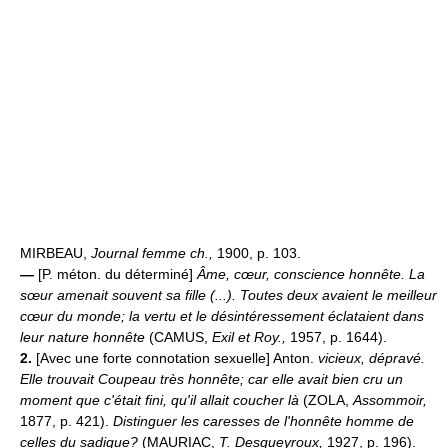
MIRBEAU,
Journal femme ch.,
1900, p. 103.
—
[P. méton. du déterminé]
Âme, cœur, conscience honnête.
La
sœur amenait souvent sa fille (...). Toutes deux avaient le meilleur
cœur du monde; la vertu et le désintéressement éclataient dans
leur nature honnête
(CAMUS,
Exil et Roy.,
1957, p. 1644).
2.
[Avec une forte connotation sexuelle] Anton.
vicieux, dépravé.
Elle trouvait Coupeau très honnête; car elle avait bien cru un
moment que c'était fini, qu'il allait coucher là
(ZOLA,
Assommoir,
1877, p. 421).
Distinguer les caresses de l'honnête homme de
celles du sadique?
(MAURIAC,
T. Desqueyroux,
1927, p. 196).