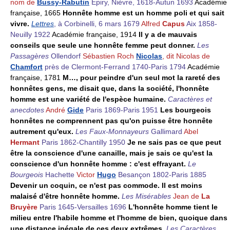
nom de
Bussy-Rabutin
Épiry, Nièvre, 1618-Autun 1693
Académie
française, 1665
Honnête homme est un homme poli et qui sait
vivre.
Lettres
, à Corbinelli, 6 mars 1679
Alfred
Capus
Aix 1858-
Neuilly 1922
Académie française, 1914
Il y a de mauvais
conseils que seule une honnête femme peut donner.
Les
Passagères
Ollendorf
Sébastien Roch
Nicolas
, dit Nicolas de
Chamfort
près de Clermont-Ferrand 1740-Paris 1794
Académie
française, 1781
M…, pour peindre d'un seul mot la rareté des
honnêtes gens, me disait que, dans la société, l'honnête
homme est une variété de l'espèce humaine.
Caractères et
anecdotes
André
Gide
Paris 1869-Paris 1951
Les bourgeois
honnêtes ne comprennent pas qu'on puisse être honnête
autrement qu'eux.
Les Faux-Monnayeurs
Gallimard
Abel
Hermant
Paris 1862-Chantilly 1950
Je ne sais pas ce que peut
être la conscience d'une canaille, mais je sais ce qu'est la
conscience d'un honnête homme : c'est effrayant.
Le
Bourgeois
Hachette
Victor
Hugo
Besançon 1802-Paris 1885
Devenir un coquin, ce n'est pas commode. Il est moins
malaisé d'être honnête homme.
Les Misérables
Jean de
La
Bruyère
Paris 1645-Versailles 1696
L'honnête homme tient le
milieu entre l'habile homme et l'homme de bien, quoique dans
une distance inégale de ces deux extrêmes.
Les Caractères
,