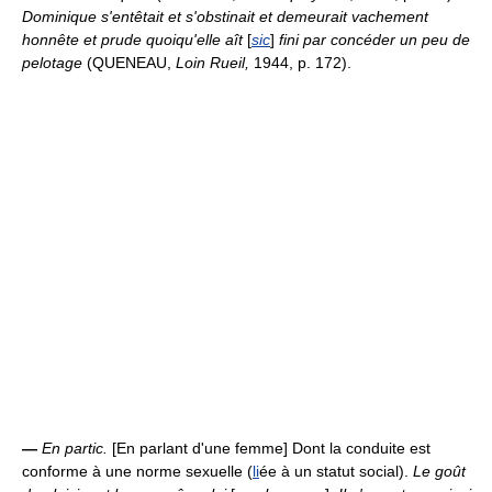
Dominique s'entêtait et s'obstinait et demeurait vachement
honnête et prude quoiqu'elle aît
[
sic
]
fini par concéder un peu de
pelotage
(QUENEAU,
Loin Rueil,
1944, p. 172).
—
En partic.
[En parlant d'une femme] Dont la conduite est
conforme à une norme sexuelle (
li
ée à un statut social).
Le goût