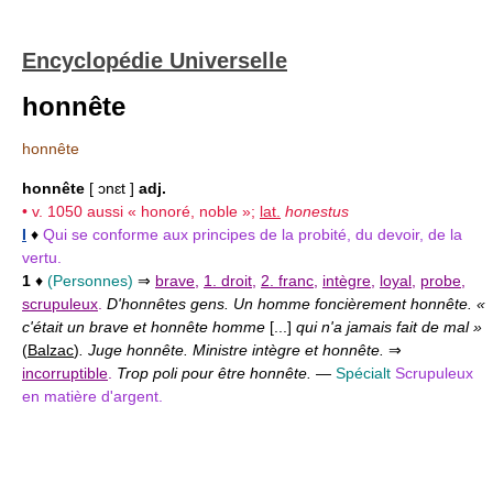
Encyclopédie Universelle
honnête
honnête
honnête
[ ɔnɛt ]
adj.
• v. 1050 aussi « honoré, noble »;
lat.
honestus
I
♦
Qui se conforme aux principes de la probité, du devoir, de la
vertu.
1
♦
(Personnes)
⇒
brave
,
1. droit
,
2. franc
,
intègre
,
loyal
,
probe
,
scrupuleux
.
D'honnêtes gens. Un homme foncièrement honnête. «
c'était un brave et honnête homme
[...]
qui n'a jamais fait de mal »
(
Balzac
)
. Juge honnête. Ministre intègre et honnête.
⇒
incorruptible
.
Trop poli pour être honnête.
—
Spécialt
Scrupuleux
en matière d'argent.