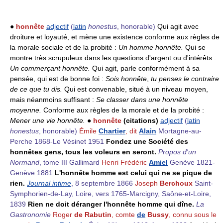
●
honnête
adjectif
(
latin
honestus
, honorable)
Qui agit avec
droiture et loyauté, et mène une existence conforme aux règles de
la morale sociale et de la probité :
Un homme honnête.
Qui se
montre très scrupuleux dans les questions d'argent ou d'intérêts :
Un commerçant honnête.
Qui agit, parle conformément à sa
pensée, qui est de bonne foi :
Sois honnête
,
tu penses le contraire
de ce que tu dis.
Qui est convenable, situé à un niveau moyen,
mais néanmoins suffisant :
Se classer dans une honnête
moyenne.
Conforme aux règles de la morale et de la probité :
Mener une vie honnête.
●
honnête
(citations)
adjectif
(
latin
honestus
, honorable)
Émile
Chartier
, dit
Alain
Mortagne-au-
Perche 1868-Le Vésinet 1951
Fondez une Société des
honnêtes gens, tous les voleurs en seront.
Propos d'un
Normand
, tome III Gallimard
Henri Frédéric
Amiel
Genève 1821-
Genève 1881
L'honnête homme est celui qui ne se pique de
rien.
Journal intime
, 8 septembre 1866
Joseph
Berchoux
Saint-
Symphorien-de-Lay, Loire, vers 1765-Marcigny, Saône-et-Loire,
1839
Rien ne doit déranger l'honnête homme qui dîne.
La
Gastronomie
Roger
de Rabutin
, comte
de
Bussy
, connu sous le