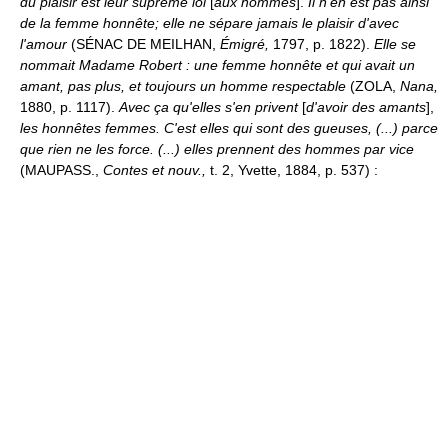
du plaisir est leur suprême loi
[
aux hommes
].
Il n'en est pas ainsi
de la femme honnête; elle ne sépare jamais le plaisir d'avec
l'amour
(SÉNAC DE MEILHAN,
Émigré,
1797, p. 1822).
Elle se
nommait Madame Robert : une femme honnête et qui avait un
amant, pas plus, et toujours un homme respectable
(ZOLA,
Nana,
1880, p. 1117).
Avec ça qu'elles s'en privent
[
d'avoir des amants
],
les honnêtes femmes. C'est elles qui sont des gueuses, (...) parce
que rien ne les force. (...) elles prennent des hommes par vice
(MAUPASS.,
Contes et nouv.,
t. 2, Yvette, 1884, p. 537) :