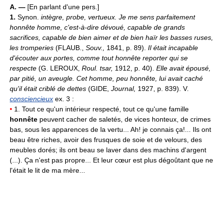
A. —
[En parlant d'une pers.]
1.
Synon.
intègre, probe, vertueux.
Je me sens parfaitement
honnête homme, c'est-à-dire dévoué, capable de grands
sacrifices, capable de bien aimer et de bien haïr les basses ruses,
les tromperies
(FLAUB.,
Souv.,
1841, p. 89).
Il était incapable
d'écouter aux portes, comme tout honnête reporter qui se
respecte
(G. LEROUX,
Roul. tsar,
1912, p. 40).
Elle avait épousé,
par pitié, un aveugle. Cet homme, peu honnête, lui avait caché
qu'il était criblé de dettes
(GIDE,
Journal,
1927, p. 839). V.
consciencieux
ex. 3 :
•
1. Tout ce qu'un intérieur respecté, tout ce qu'une famille
honnête
peuvent cacher de saletés, de vices honteux, de crimes
bas, sous les apparences de la vertu... Ah! je connais ça!... Ils ont
beau être riches, avoir des frusques de soie et de velours, des
meubles dorés; ils ont beau se laver dans des machins d'argent
(...). Ça n'est pas propre... Et leur cœur est plus dégoûtant que ne
l'était le lit de ma mère...