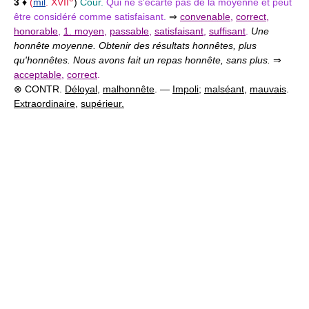
3
♦
(
mil
.
XVII
)
Cour.
Qui ne s'écarte pas de la moyenne et peut
être considéré comme satisfaisant.
⇒
convenable
,
correct
,
honorable
,
1. moyen
,
passable
,
satisfaisant
,
suffisant
.
Une
honnête moyenne. Obtenir des résultats honnêtes, plus
qu'honnêtes. Nous avons fait un repas honnête, sans plus.
⇒
acceptable
,
correct
.
⊗ CONTR.
Déloyal
,
malhonnête
. —
Impoli
;
malséant
,
mauvais
.
Extraordinaire
,
supérieur.