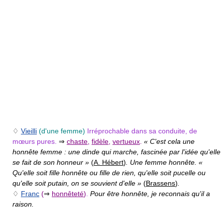
♢
Vieilli
(d'une femme)
Irréprochable dans sa conduite, de
mœurs pures.
⇒
chaste
,
fidèle
,
vertueux
.
« C'est cela une
honnête femme : une dinde qui marche, fascinée par l'idée qu'elle
se fait de son honneur »
(
A. Hébert
)
. Une femme honnête. «
Qu'elle soit fille honnête ou fille de rien, qu'elle soit pucelle ou
qu'elle soit putain, on se souvient d'elle »
(
Brassens
)
.
♢
Franc
(
⇒
honnêteté
)
.
Pour être honnête, je reconnais qu'il a
raison.