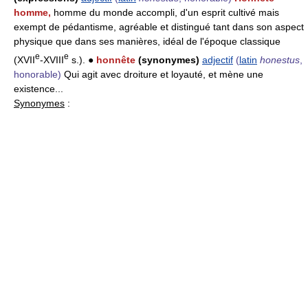
homme,
homme du monde accompli, d'un esprit cultivé mais
exempt de pédantisme, agréable et distingué tant dans son aspect
physique que dans ses manières, idéal de l'époque classique
e
e
(XVII
-XVIII
s.). ●
honnête
(synonymes)
adjectif
(
latin
honestus
,
honorable)
Qui agit avec droiture et loyauté, et mène une
existence...
Synonymes
: