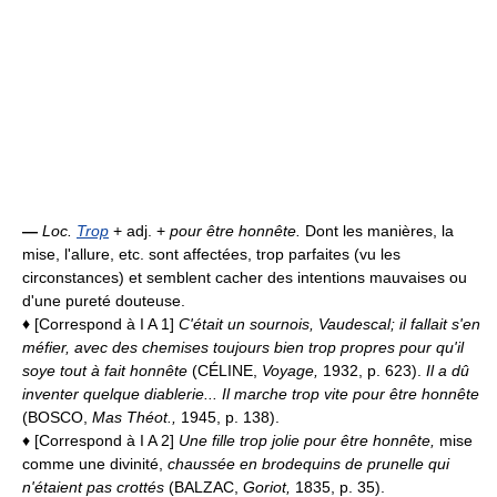
—
Loc.
Trop
+ adj. +
pour être honnête.
Dont les manières, la
mise, l'allure, etc. sont affectées, trop parfaites (vu les
circonstances) et semblent cacher des intentions mauvaises ou
d'une pureté douteuse.
♦
[Correspond à I A 1]
C'était un sournois, Vaudescal; il fallait s'en
méfier, avec des chemises toujours bien trop propres pour qu'il
soye tout à fait honnête
(CÉLINE,
Voyage,
1932, p. 623).
Il a dû
inventer quelque diablerie... Il marche trop vite pour être honnête
(BOSCO,
Mas Théot.,
1945, p. 138).
♦ [Correspond à I A 2]
Une fille trop jolie pour être honnête,
mise
comme une divinité,
chaussée en brodequins de prunelle qui
n'étaient pas crottés
(BALZAC,
Goriot,
1835, p. 35).