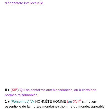
d'honnêteté intellectuelle.
e
II
♦
(
XII
)
Qui se conforme aux bienséances, ou à certaines
normes raisonnables.
e
1
♦
(Personnes) Vx
HONNÊTE HOMME
(
au
XVII
s., notion
essentielle de la morale mondaine) :
homme du monde, agréable