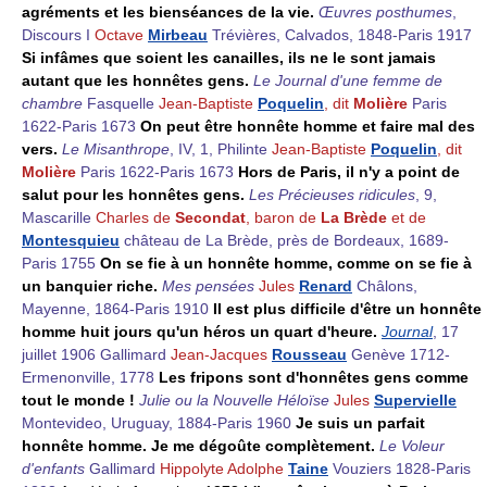
agréments et les bienséances de la vie.
Œuvres posthumes
,
Discours I
Octave
Mirbeau
Trévières, Calvados, 1848-Paris 1917
Si infâmes que soient les canailles, ils ne le sont jamais
autant que les honnêtes gens.
Le Journal d'une femme de
chambre
Fasquelle
Jean-Baptiste
Poquelin
, dit
Molière
Paris
1622-Paris 1673
On peut être honnête homme et faire mal des
vers.
Le Misanthrope
, IV, 1, Philinte
Jean-Baptiste
Poquelin
, dit
Molière
Paris 1622-Paris 1673
Hors de Paris, il n'y a point de
salut pour les honnêtes gens.
Les Précieuses ridicules
, 9,
Mascarille
Charles de
Secondat
, baron de
La Brède
et de
Montesquieu
château de La Brède, près de Bordeaux, 1689-
Paris 1755
On se fie à un honnête homme, comme on se fie à
un banquier riche.
Mes pensées
Jules
Renard
Châlons,
Mayenne, 1864-Paris 1910
Il est plus difficile d'être un honnête
homme huit jours qu'un héros un quart d'heure.
Journal
, 17
juillet 1906 Gallimard
Jean-Jacques
Rousseau
Genève 1712-
Ermenonville, 1778
Les fripons sont d'honnêtes gens comme
tout le monde !
Julie ou la Nouvelle Héloïse
Jules
Supervielle
Montevideo, Uruguay, 1884-Paris 1960
Je suis un parfait
honnête homme. Je me dégoûte complètement.
Le Voleur
d'enfants
Gallimard
Hippolyte Adolphe
Taine
Vouziers 1828-Paris