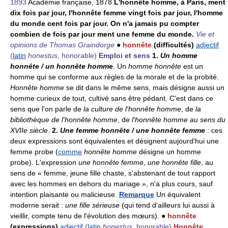
1893
Académie française, 1878
L'honnête homme, à Paris, ment
dix fois par jour, l'honnête femme vingt fois par jour, l'homme
du monde cent fois par jour. On n'a jamais pu compter
combien de fois par jour ment une femme du monde.
Vie et
opinions de Thomas Graindorge
●
honnête
(difficultés)
adjectif
(
latin
honestus
, honorable)
Emploi et sens
1.
Un homme
honnête / un honnête homme
. Un
homme honnête
est un
homme qui se conforme aux règles de la morale et de la probité.
Honnête homme
se dit dans le même sens, mais désigne aussi un
homme curieux de tout, cultivé sans être pédant. C'est dans ce
sens que l'on parle de
la culture de l'honnête homme
, de
la
bibliothèque de l'honnête homme
, de
l'honnête homme au sens du
XVIIe siècle
.
2.
Une femme honnête / une honnête femme
: ces
deux expressions sont équivalentes et désignent aujourd'hui une
femme probe (
comme
honnête homme
désigne un homme
probe). L'expression
une honnête femme
,
une honnête fille
, au
sens de « femme, jeune fille chaste, s'abstenant de tout rapport
avec les hommes en dehors du mariage », n'a plus cours, sauf
intention plaisante ou malicieuse.
Remarque
Un équivalent
moderne serait :
une fille sérieuse
(qui tend d'ailleurs lui aussi à
vieillir, compte tenu de l'évolution des mœurs). ●
honnête
(expressions)
adjectif
(
latin
honestus
, honorable)
Honnête