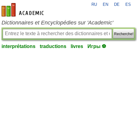
RU
EN
DE
ES
fr-academic.com
Dictionnaires et Encyclopédies sur 'Academic'
Recherche!
interprétations
traductions
livres
Игры ⚽