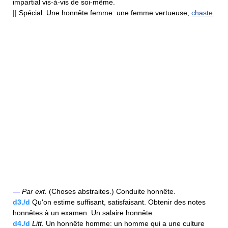
impartial vis-à-vis de soi-même.
||
Spécial. Une honnête femme: une femme vertueuse,
chaste
.
—
Par ext.
(Choses abstraites.) Conduite honnête.
d3./d
Qu'on estime suffisant, satisfaisant. Obtenir des notes
honnêtes à un examen. Un salaire honnête.
d4./d
Litt.
Un honnête homme: un homme qui a une culture