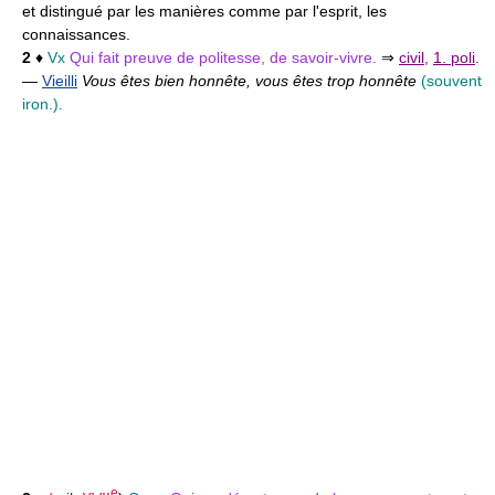
et distingué par les manières comme par l'esprit, les
connaissances.
2
♦
Vx
Qui fait preuve de politesse, de savoir-vivre.
⇒
civil
,
1. poli
.
—
Vieilli
Vous êtes bien honnête, vous êtes trop honnête
(souvent
iron.).
e